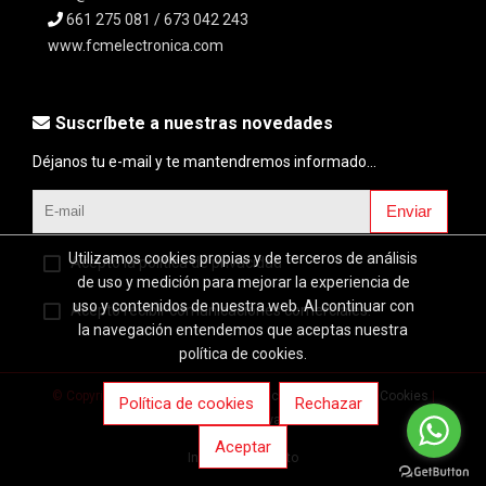
661 275 081 / 673 042 243
www.fcmelectronica.com
Suscríbete a nuestras novedades
Déjanos tu e-mail y te mantendremos informado...
Enviar
Utilizamos cookies propias y de terceros de análisis
Acepto la política de privacidad
de uso y medición para mejorar la experiencia de
uso y contenidos de nuestra web. Al continuar con
Acepto recibir comunicaciones comerciales.
la navegación entendemos que aceptas nuestra
política de cookies.
© Copyright 2026 |
Aviso legal
|
Política de privacidad
|
Cookies
|
Política de cookies
Rechazar
Desarrollo web:
Software DELSOL
Aceptar
Inicio
Contacto