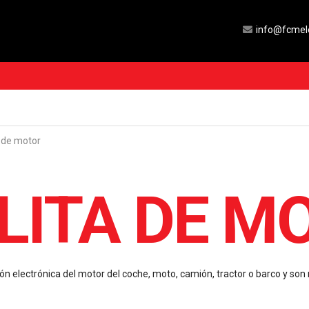
info@fcmel
a de motor
LITA DE M
ón electrónica del motor del coche, moto, camión, tractor o barco y son m